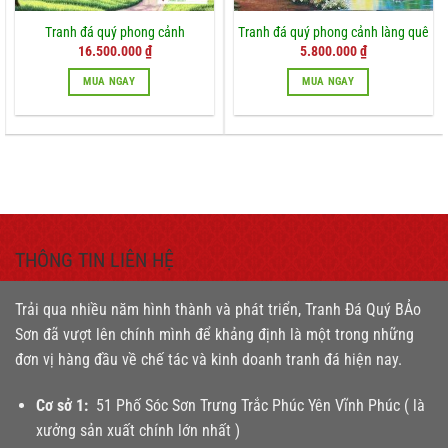
Tranh đá quý phong cảnh
Tranh đá quý phong cảnh làng quê
Giá
Giá
16.500.000
₫
5.800.000
₫
gốc
hiện
là:
tại
MUA NGAY
MUA NGAY
18.000.000 ₫.
là:
16.500.000 ₫.
THÔNG TIN LIÊN HỆ
Trải qua nhiều năm hình thành và phát triển, Tranh Đá Quý BẢo
Sơn đã vượt lên chính mình để khảng định là một trong những
đơn vị hàng đầu về chế tác và kinh doanh tranh đá hiện nay.
Cơ sở 1:
51 Phố Sóc Sơn Trưng Trắc Phúc Yên Vĩnh Phúc ( là
xưởng sản xuất chính lớn nhất )