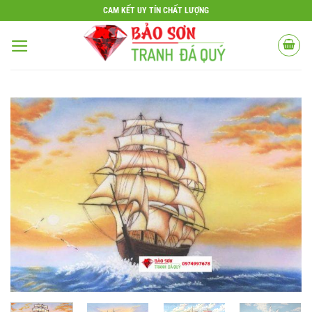
Bỏ
CAM KẾT UY TÍN CHẤT LƯỢNG
qua
nội
dung