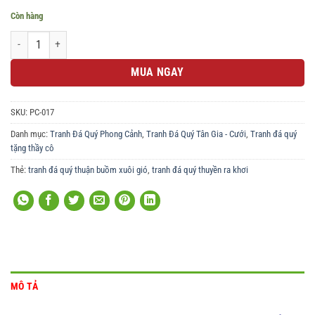
Còn hàng
Tranh đá quý thuận buồm xuôi gió biển số lượng
MUA NGAY
SKU:
PC-017
Danh mục:
Tranh Đá Quý Phong Cảnh
,
Tranh Đá Quý Tân Gia - Cưới
,
Tranh đá quý
tặng thầy cô
Thẻ:
tranh đá quý thuận buồm xuôi gió
,
tranh đá quý thuyền ra khơi
MÔ TẢ