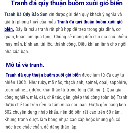
Tranh đá qúy thuận buồm xuôi gió biển
Tranh Đá Qúy Bảo Sơn
xin được gửi đến quý khách ý nghĩa và
giá trị phong thuỷ của mẫu
Tranh đá quý thuận buồm xuôi gió
biển.
Đây là mẫu tranh rất phù hợp để treo trong gia đình, cơ
quan, hoặc làm quà tặng. Chúng sẽ mang đến cho gia chủ nhiều
may mắn, bình an, tài lộc, thành công. Điều khí an lành cho ngôi
nhà của bạn.
Mô tả về tranh.
Tranh đá quý thuận buồm xuôi gió biển
được làm từ đá quý tự
nhiên 100%. Như ruby, mã não, thạch anh, spinel, opal, sapphire,
tourmaline… ( được khai thác từ trong lòng đất, núi ). Qua gia
công nghiền, mài, cắt, chế tác, gắn, ghép thủ công toàn bộ.Tranh
được chế tác trên nền là tấm mica đài loan. Được gắn bằng keo
502 chuyên dụng nhập khẩu, nên độ bền rất cao trên 60 năm.
Khung tranh được làm bằng nhựa cao cấp hoặc khung gỗ, có
móc treo chắc chắn, dễ dàng tháo lắp.