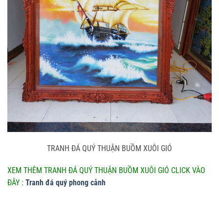
TRANH ĐÁ QUÝ THUẬN BUỒM XUÔI GIÓ
XEM THÊM TRANH ĐÁ QUÝ THUẬN BUỒM XUÔI GIÓ CLICK VÀO
ĐÂY :
Tranh đá quý phong cảnh