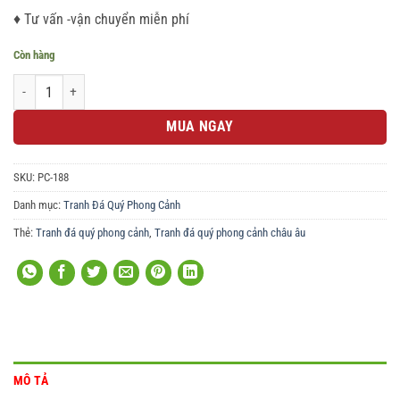
♦ Tư vấn -vận chuyển miễn phí
Còn hàng
Tranh đá quý phong cảnh ngôi nhà bên hồ 205 số lượng
MUA NGAY
SKU:
PC-188
Danh mục:
Tranh Đá Quý Phong Cảnh
Thẻ:
Tranh đá quý phong cảnh
,
Tranh đá quý phong cảnh châu âu
MÔ TẢ