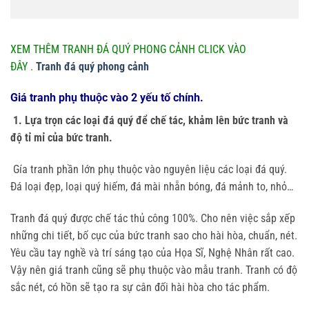
XEM THÊM TRANH ĐÁ QUÝ PHONG CẢNH CLICK VÀO
ĐÂY .
Tranh đá quý phong cảnh
Giá tranh phụ thuộc vào 2 yếu tố chính.
1. Lựa trọn các loại đá quý để chế tác, khảm lên bức tranh và
độ tỉ mỉ của bức tranh.
Gía tranh phần lớn phụ thuộc vào nguyên liệu các loại đá quý.
Đá loại đẹp, loại quý hiếm, đá mài nhẵn bóng, đá mảnh to, nhỏ…
Tranh đá quý được chế tác thủ công 100%. Cho nên việc sắp xếp
những chi tiết, bố cục của bức tranh sao cho hài hòa, chuẩn, nét.
Yêu cầu tay nghề và trí sáng tạo của Họa Sĩ, Nghệ Nhân rất cao.
Vậy nên giá tranh cũng sẽ phụ thuộc vào mẫu tranh. Tranh có độ
sắc nét, có hồn sẽ tạo ra sự cân đối hài hòa cho tác phẩm.