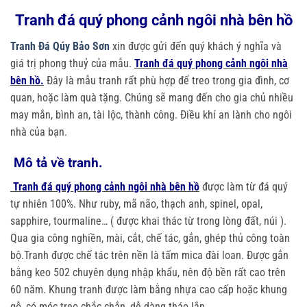
Tranh đá quý phong cảnh ngôi nhà bên hồ
Tranh Đá Qúy Bảo Sơn
xin được gửi đến quý khách ý nghĩa và
giá trị phong thuỷ của mẫu.
Tranh đá quý phong cảnh ngôi nhà
bên hồ.
Đây là mẫu tranh rất phù hợp để treo trong gia đình, cơ
quan, hoặc làm quà tặng. Chúng sẽ mang đến cho gia chủ nhiều
may mắn, bình an, tài lộc, thành công. Điều khí an lành cho ngôi
nhà của bạn.
Mô tả về tranh.
Tranh đá quý phong cảnh ngôi nhà bên hồ
được làm từ đá quý
tự nhiên 100%. Như ruby, mã não, thạch anh, spinel, opal,
sapphire, tourmaline… ( được khai thác từ trong lòng đất, núi ).
Qua gia công nghiền, mài, cắt, chế tác, gắn, ghép thủ công toàn
bộ.Tranh được chế tác trên nền là tấm mica đài loan. Được gắn
bằng keo 502 chuyên dụng nhập khẩu, nên độ bền rất cao trên
60 năm. Khung tranh được làm bằng nhựa cao cấp hoặc khung
gỗ, có móc treo chắc chắn, dễ dàng tháo lắp.