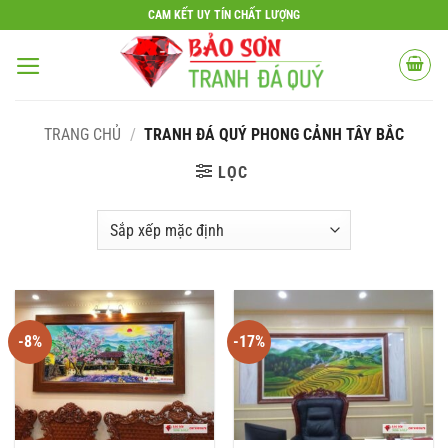
Bỏ
CAM KẾT UY TÍN CHẤT LƯỢNG
qua
nội
dung
TRANG CHỦ
/
TRANH ĐÁ QUÝ PHONG CẢNH TÂY BẮC
LỌC
-8%
-17%