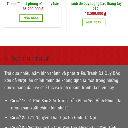
Tranh đá quý ruộng bậc thang tây
Tranh đá quý phong cảnh tây bắc
bắc
Giá
Giá
26.200.000
₫
gốc
hiện
Giá
Giá
13.500.000
₫
là:
tại
gốc
hiện
MUA NGAY
28.400.000 ₫.
là:
là:
tại
MUA NGAY
26.200.000 ₫.
16.300.000 ₫.
là:
13.500.000 ₫.
THÔNG TIN LIÊN HỆ
Trải qua nhiều năm hình thành và phát triển, Tranh Đá Quý BẢo
Sơn đã vượt lên chính mình để khảng định là một trong những
đơn vị hàng đầu về chế tác và kinh doanh tranh đá hiện nay.
Cơ sở 1:
51 Phố Sóc Sơn Trưng Trắc Phúc Yên Vĩnh Phúc ( là
xưởng sản xuất chính lớn nhất )
Cơ sở 2:
171 Nguyễn Thái Học Ba Đình Hà Nội
Cơ sở 3:
Chợ đá quý thị trấn Yên Thế, Huyện Lục Yên, Tỉnh