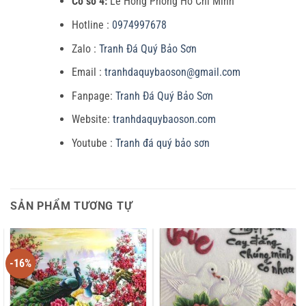
Cơ sở 4:
Lê Hồng Phòng Hồ Chí Minh
Hotline :
0974997678
Zalo :
Tranh Đá Quý Bảo Sơn
Email :
tranhdaquybaoson@gmail.com
Fanpage:
Tranh Đá Quý Bảo Sơn
Website:
tranhdaquybaoson.com
Youtube :
Tranh đá quý bảo sơn
SẢN PHẨM TƯƠNG TỰ
-16%