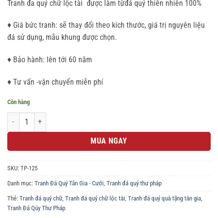
Tranh đa quý chữ lộc tài được làm từđá quý thiên nhiên 100%
là:
tại
1.900.000 ₫.
là:
♦ Giá bức tranh: sẽ thay đổi theo kích thước, giá trị nguyên liệu
1.600.000 ₫.
đá sử dụng, mẫu khung được chọn.
♦ Bảo hành: lên tới 60 năm
♦ Tư vấn -vận chuyển miễn phí
Còn hàng
Tranh đa quý chữ lộc tài số lượng
MUA NGAY
SKU:
TP-125
Danh mục:
Tranh Đá Quý Tân Gia - Cưới
,
Tranh đá quý thư pháp
Thẻ:
Tranh đá quý chữ
,
Tranh đá quý chữ lộc tài
,
Tranh đá quý quà tặng tân gia
,
Tranh Đá Qúy Thư Pháp