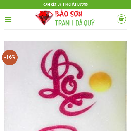
Bỏ
CAM KẾT UY TÍN CHẤT LƯỢNG
qua
nội
dung
-16%