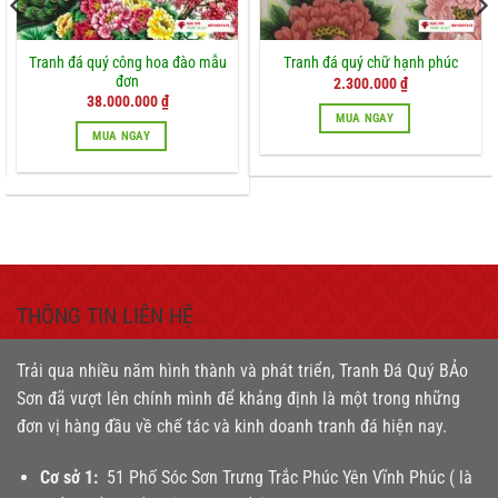
Tranh đá quý công hoa đào mẫu
Tranh đá quý chữ hạnh phúc
đơn
2.300.000
₫
Giá
Giá
38.000.000
₫
gốc
hiện
MUA NGAY
là:
tại
MUA NGAY
45.000.000 ₫.
là:
38.000.000 ₫.
THÔNG TIN LIÊN HỆ
Trải qua nhiều năm hình thành và phát triển, Tranh Đá Quý BẢo
Sơn đã vượt lên chính mình để khảng định là một trong những
đơn vị hàng đầu về chế tác và kinh doanh tranh đá hiện nay.
Cơ sở 1:
51 Phố Sóc Sơn Trưng Trắc Phúc Yên Vĩnh Phúc ( là