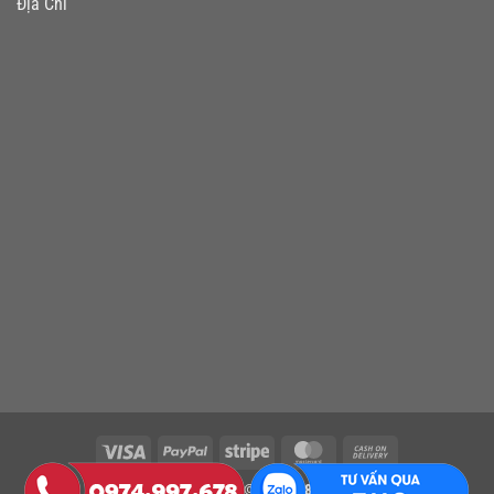
Địa Chỉ
Visa
PayPal
Stripe
MasterCard
Cash
On
Copyright 2026 ©
TWEB88.COM