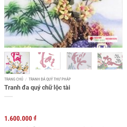
TRANG CHỦ
/
TRANH ĐÁ QUÝ THƯ PHÁP
Tranh đa quý chữ lộc tài
Giá
Giá
1.600.000
₫
gốc
hiện