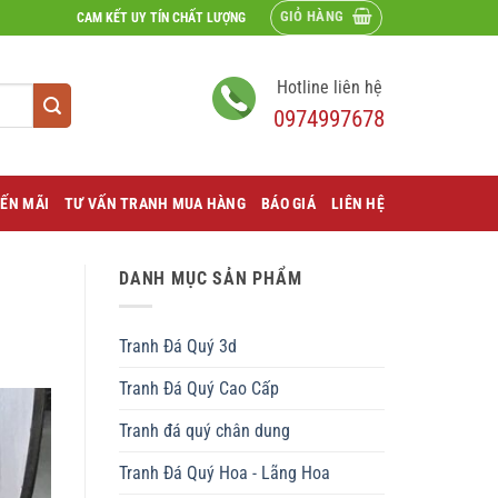
GIỎ HÀNG
CAM KẾT UY TÍN CHẤT LƯỢNG
Hotline liên hệ
0974997678
ẾN MÃI
TƯ VẤN TRANH MUA HÀNG
BÁO GIÁ
LIÊN HỆ
DANH MỤC SẢN PHẨM
Tranh Đá Quý 3d
Tranh Đá Quý Cao Cấp
Tranh đá quý chân dung
Tranh Đá Quý Hoa - Lãng Hoa