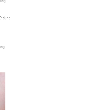
ắng,
sử dụng
ang