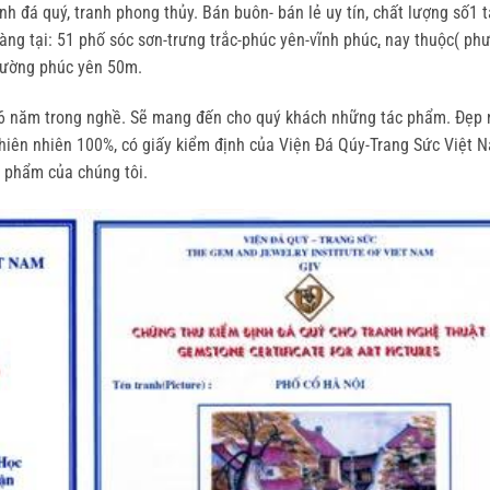
nh đá quý, tranh phong thủy. Bán buôn- bán lẻ uy tín, chất lượng số1 t
hàng tại: 51 phố sóc sơn-trưng trắc-phúc yên-vĩnh phúc, ̣nay thuộc( ph
trường phúc yên 50m.
 16 năm trong nghề. Sẽ mang đến cho quý khách những tác phẩm. Đẹp 
thiên nhiên 100%, có giấy kiểm định của Viện Đá Qúy-Trang Sức Việt N
 phẩm của chúng tôi.