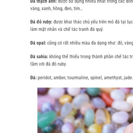
Đá thạch anh:
được sử dụng nhiều nhất trong các dòng
vàng, xanh, hồng, đen, tím…
Đá đỏ ruby:
được khai thác chủ yếu trên mỏ đá tại lục 
làm mặt nhẫn và chế tác tranh đá quý.
Đá opal:
cũng có rất nhiều màu đa dạng như: đỏ, vàng,
Đá sahia:
không thể thiếu trong thành phần chế tác tr
tầm với đá đỏ ruby.
Đá:
peridot, amber, tourmaline, spinel, amethyst, jad