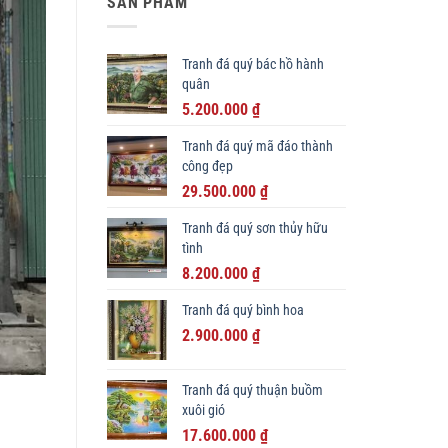
SẢN PHẨM
Tranh đá quý bác hồ hành
quân
Giá
Giá
5.200.000
₫
gốc
hiện
Tranh đá quý mã đáo thành
là:
tại
công đẹp
6.500.000 ₫.
là:
Giá
Giá
29.500.000
₫
5.200.000 ₫.
gốc
hiện
Tranh đá quý sơn thủy hữu
là:
tại
tình
33.000.000 ₫.
là:
Giá
Giá
8.200.000
₫
29.500.000 ₫.
gốc
hiện
Tranh đá quý bình hoa
là:
tại
Giá
Giá
11.000.000 ₫.
2.900.000
₫
là:
gốc
hiện
8.200.000 ₫.
là:
tại
Tranh đá quý thuận buồm
3.200.000 ₫.
là:
xuôi gió
2.900.000 ₫.
Giá
Giá
17.600.000
₫