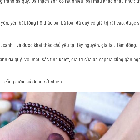
 tranh đá quý. Đá thạch anh có rất nhiều loại màu khác nhau như : tr
yên, yên bái, lòng hồ thác bà. Là loại đá quý có giá trị rất cao, được 
 xanh… và được khai thác chủ yếu tại tây nguyên, gia lai, lâm đồng.
anh đá quý. Với màu sắc tinh khiết, giá trị của đá saphia cũng gần ng
e…. cũng được sủ dụng rất nhiều.