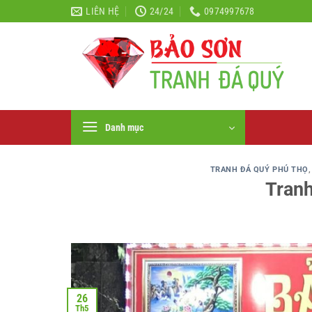
Bỏ
LIÊN HỆ
24/24
0974997678
qua
nội
dung
Danh mục
TRANH ĐÁ QUÝ PHÚ THỌ
Tranh
26
Th5