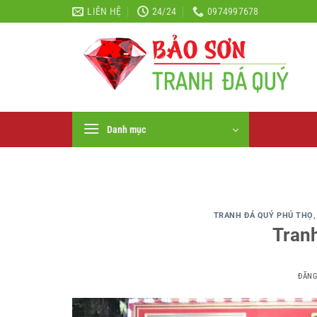
Bỏ
LIÊN HỆ
24/24
0974997678
qua
nội
dung
Danh mục
TRANH ĐÁ QUÝ PHÚ THỌ
Tranh
ĐĂN