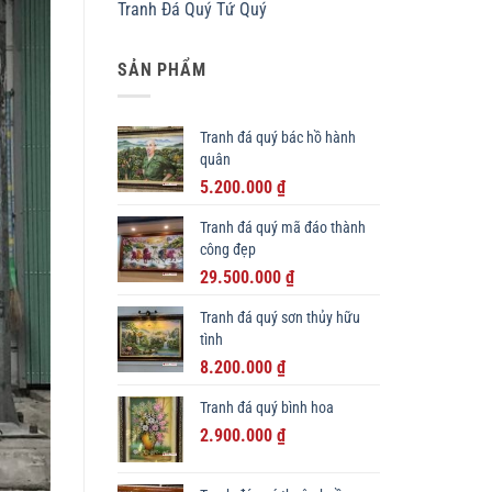
Tranh Đá Quý Tứ Quý
SẢN PHẨM
Tranh đá quý bác hồ hành
quân
Giá
Giá
5.200.000
₫
gốc
hiện
Tranh đá quý mã đáo thành
là:
tại
công đẹp
6.500.000 ₫.
là:
Giá
Giá
29.500.000
₫
5.200.000 ₫.
gốc
hiện
Tranh đá quý sơn thủy hữu
là:
tại
tình
33.000.000 ₫.
là:
Giá
Giá
8.200.000
₫
29.500.000 ₫.
gốc
hiện
Tranh đá quý bình hoa
là:
tại
Giá
Giá
11.000.000 ₫.
2.900.000
₫
là:
gốc
hiện
8.200.000 ₫.
là:
tại