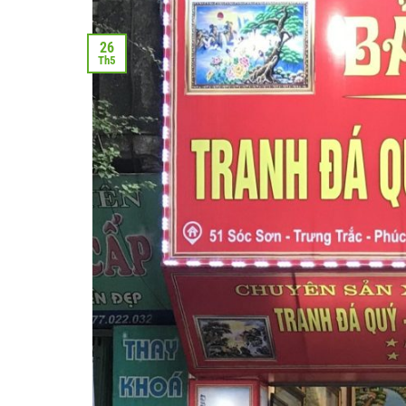
26
Th5