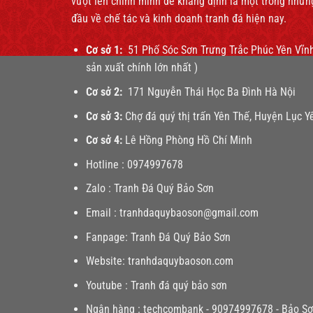
vượt lên chính mình để khảng định là một trong nhữn
đầu về chế tác và kinh doanh tranh đá hiện nay.
Cơ sở 1:
51 Phố Sóc Sơn Trưng Trắc Phúc Yên Vĩnh
sản xuất chính lớn nhất )
Cơ sở 2:
171 Nguyễn Thái Học Ba Đình Hà Nội
Cơ sở 3:
Chợ đá quý thị trấn Yên Thế, Huyện Lục Yê
Cơ sở 4:
Lê Hồng Phòng Hồ Chí Minh
Hotline :
0974997678
Zalo :
Tranh Đá Quý Bảo Sơn
Email :
tranhdaquybaoson@gmail.com
Fanpage:
Tranh Đá Quý Bảo Sơn
Website:
tranhdaquybaoson.com
Youtube :
Tranh đá quý bảo sơn
Ngân hàng : techcombank - 90974997678 - Bảo S