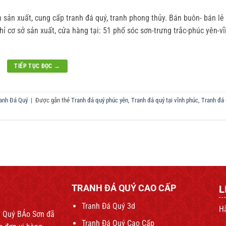
sản xuất, cung cấp tranh đá quý, tranh phong thủy. Bán buôn- bán lẻ u
chỉ cơ sở sản xuất, cửa hàng tại: 51 phố sóc sơn-trưng trắc-phúc yên-v
TIẾP TỤC ĐỌC
→
anh Đá Quý
|
Được gắn thẻ
Tranh đá quý phúc yên
,
Tranh đá quý tại vĩnh phúc
,
Tranh đá 
TRANH ĐÁ QUÝ CAO CẤP
L
Tranh Đá Quý 3d
Hã
Đá Quý BẢo Sơn đã
Tranh Đá Quý Cao Cấp