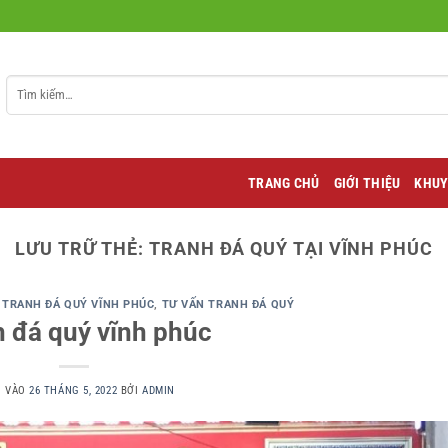
Tìm
kiếm:
TRANG CHỦ
GIỚI THIỆU
KHUY
LƯU TRỮ THẺ:
TRANH ĐÁ QUÝ TẠI VĨNH PHÚC
,
TRANH ĐÁ QUÝ VĨNH PHÚC
,
TƯ VẤN TRANH ĐÁ QUÝ
 đá quý vĩnh phúc
G VÀO
26 THÁNG 5, 2022
BỞI
ADMIN