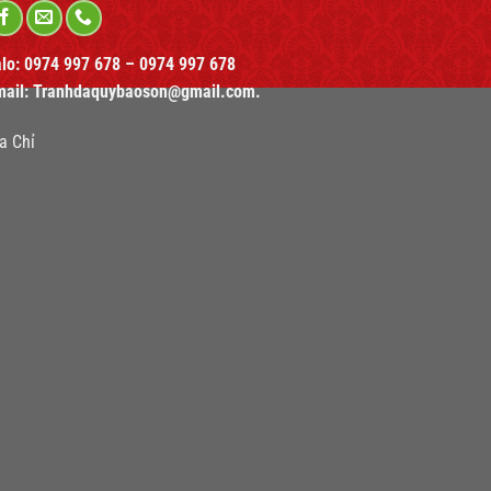
alo:
0974 997 678 – 0974 997 678
mail:
Tranhdaquybaoson@gmail.com.
a Chỉ