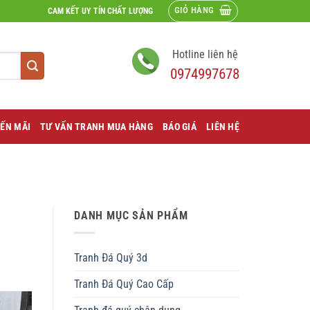
GIỎ HÀNG
CAM KẾT UY TÍN CHẤT LƯỢNG
Hotline liên hệ
0974997678
ẾN MÃI
TƯ VẤN TRANH MUA HÀNG
BÁO GIÁ
LIÊN HỆ
DANH MỤC SẢN PHẨM
Tranh Đá Quý 3d
Tranh Đá Quý Cao Cấp