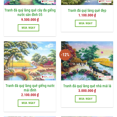
Tranh đá quý làng quê cây đa giếng
Tranh đá quý làng quê đẹp
nước sân đình 05
1.100.000
₫
9.500.000
₫
MUA NGAY
MUA NGAY
-12%
Tranh đá quý làng quê giếng nước
Tranh đá quý làng quê nhà mái lá
mái đình
Giá
Giá
3.000.000
₫
gốc
hiện
2.100.000
₫
là:
tại
MUA NGAY
3.400.000 ₫.
là:
MUA NGAY
3.000.000 ₫.