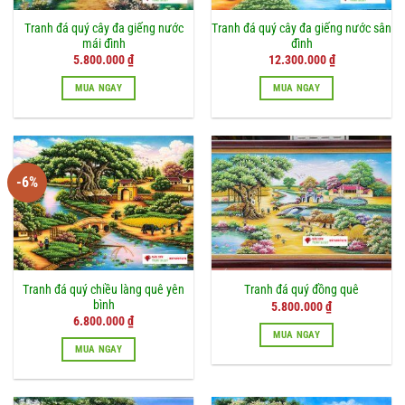
Tranh đá quý cây đa giếng nước
Tranh đá quý cây đa giếng nước sân
mái đình
đình
Giá
Giá
5.800.000
₫
12.300.000
₫
gốc
hiện
là:
tại
MUA NGAY
MUA NGAY
6.500.000 ₫.
là:
5.800.000 ₫.
-6%
Tranh đá quý chiều làng quê yên
Tranh đá quý đồng quê
bình
5.800.000
₫
Giá
Giá
6.800.000
₫
gốc
hiện
MUA NGAY
là:
tại
MUA NGAY
7.200.000 ₫.
là:
6.800.000 ₫.