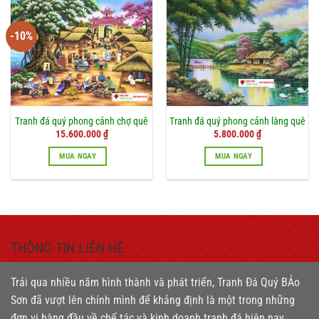
-10%
Tranh đá quý phong cảnh chợ quê
Tranh đá quý phong cảnh làng quê
Giá
Giá
15.600.000
₫
5.800.000
₫
gốc
hiện
là:
tại
MUA NGAY
MUA NGAY
17.400.000 ₫.
là:
15.600.000 ₫.
THÔNG TIN LIÊN HỆ
Trải qua nhiều năm hình thành và phát triển, Tranh Đá Quý BẢo
Sơn đã vượt lên chính mình để khảng định là một trong những
đơn vị hàng đầu về chế tác và kinh doanh tranh đá hiện nay.