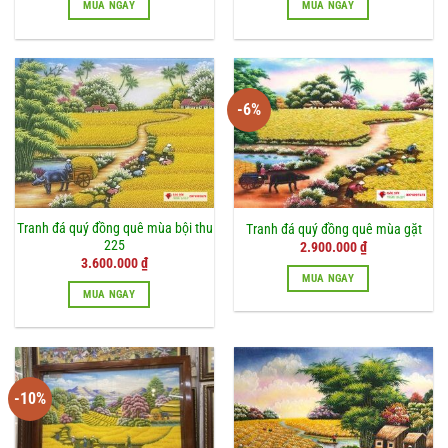
MUA NGAY
MUA NGAY
2.500.000 ₫.
là:
2.100.000 ₫.
-6%
Tranh đá quý đồng quê mùa bội thu
Tranh đá quý đồng quê mùa gặt
225
Giá
Giá
2.900.000
₫
gốc
hiện
3.600.000
₫
là:
tại
MUA NGAY
3.100.000 ₫.
là:
MUA NGAY
2.900.000 ₫.
-10%