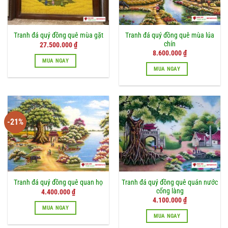
Tranh đá quý đồng quê mùa lúa
Tranh đá quý đồng quê mùa gặt
chín
Giá
Giá
27.500.000
₫
gốc
hiện
8.600.000
₫
là:
tại
MUA NGAY
30.600.000 ₫.
là:
MUA NGAY
27.500.000 ₫.
-21%
Tranh đá quý đồng quê quán nước
Tranh đá quý đồng quê quan họ
cổng làng
Giá
Giá
4.400.000
₫
gốc
hiện
4.100.000
₫
là:
tại
MUA NGAY
5.600.000 ₫.
là:
MUA NGAY
4.400.000 ₫.