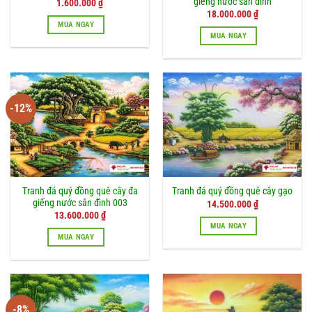
giếng nước sân đình
1.600.000
₫
Giá
Giá
18.000.000
₫
gốc
hiện
MUA NGAY
là:
tại
MUA NGAY
21.000.000 ₫.
là:
18.000.000 ₫.
-12%
Tranh đá quý đồng quê cây đa
Tranh đá quý đồng quê cây gạo
giếng nước sân đình 003
14.500.000
₫
Giá
Giá
13.600.000
₫
gốc
hiện
MUA NGAY
là:
tại
MUA NGAY
15.500.000 ₫.
là:
13.600.000 ₫.
-8%