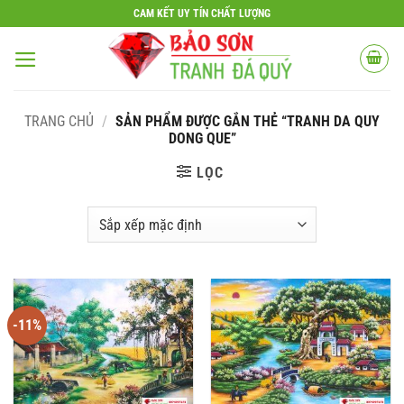
Bỏ
CAM KẾT UY TÍN CHẤT LƯỢNG
qua
nội
dung
TRANG CHỦ
/
SẢN PHẨM ĐƯỢC GẮN THẺ “TRANH DA QUY
DONG QUE”
LỌC
-11%