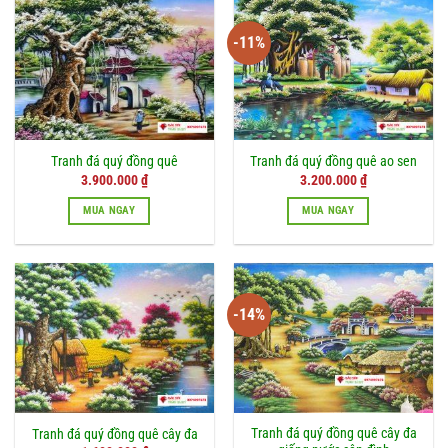
-11%
Tranh đá quý đồng quê
Tranh đá quý đồng quê ao sen
Giá
Giá
3.900.000
₫
3.200.000
₫
gốc
hiện
là:
tại
MUA NGAY
MUA NGAY
3.600.000 ₫.
là:
3.200.000 ₫.
-14%
Tranh đá quý đồng quê cây đa
Tranh đá quý đồng quê cây đa