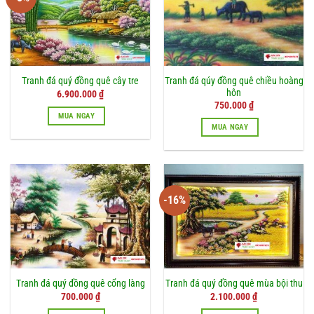
Tranh đá qúy đồng quê chiều hoàng
Tranh đá quý đồng quê cây tre
hôn
Giá
Giá
6.900.000
₫
gốc
hiện
750.000
₫
là:
tại
MUA NGAY
7.500.000 ₫.
là:
MUA NGAY
6.900.000 ₫.
-16%
Tranh đá quý đồng quê cổng làng
Tranh đá quý đồng quê mùa bội thu
Giá
Giá
700.000
₫
2.100.000
₫
gốc
hiện
là:
tại