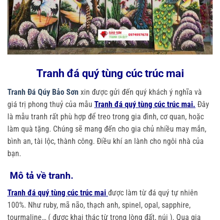
Tranh đá quý tùng cúc trúc mai
Tranh Đá Qúy Bảo Sơn
xin được gửi đến quý khách ý nghĩa và
giá trị phong thuỷ của mẫu
Tranh đá quý tùng cúc trúc mai.
Đây
là mẫu tranh rất phù hợp để treo trong gia đình, cơ quan, hoặc
làm quà tặng. Chúng sẽ mang đến cho gia chủ nhiều may mắn,
bình an, tài lộc, thành công. Điều khí an lành cho ngôi nhà của
bạn.
Mô tả về tranh.
Tranh đá quý tùng cúc trúc mai
được làm từ đá quý tự nhiên
100%. Như ruby, mã não, thạch anh, spinel, opal, sapphire,
tourmaline… ( được khai thác từ trong lòng đất, núi ). Qua gia