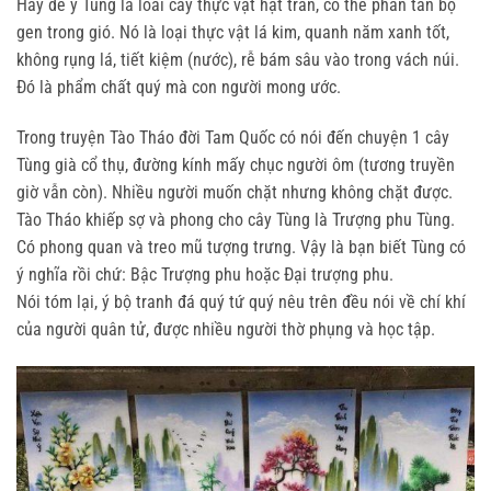
Hãy để ý Tùng là loài cây thực vật hạt trần, có thể phán tán bộ
gen trong gió. Nó là loại thực vật lá kim, quanh năm xanh tốt,
không rụng lá, tiết kiệm (nước), rễ bám sâu vào trong vách núi.
Đó là phẩm chất quý mà con người mong ước.
Trong truyện Tào Tháo đời Tam Quốc có nói đến chuyện 1 cây
Tùng già cổ thụ, đường kính mấy chục người ôm (tương truyền
giờ vẫn còn). Nhiều người muốn chặt nhưng không chặt được.
Tào Tháo khiếp sợ và phong cho cây Tùng là Trượng phu Tùng.
Có phong quan và treo mũ tượng trưng. Vậy là bạn biết Tùng có
ý nghĩa rồi chứ: Bậc Trượng phu hoặc Đại trượng phu.
Nói tóm lại, ý bộ tranh đá quý tứ quý nêu trên đều nói về chí khí
của người quân tử, được nhiều người thờ phụng và học tập.