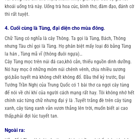
khoái uống trà này. Uống trà hoa cúc, bình thơ, đàm đạo, đánh cờ
thì rất tuyệt.
4. Cuối cùng là Tùng, đại diện cho mùa đông
.
Chữ Tùng có nghĩa là cây Thông. Ta gọi là Tùng, Bách, Thông
nhưng Tàu chỉ gọi là Tùng. Họ phân biệt mấy loại đó bằng Tùng
la hán , Tùng mã vĩ (thông đuôi ngựa)…
Cây Tùng mọc trên núi đá cao,khô cằn, thiếu nguồn dinh dưỡng.
Nó hay mọc ở những mỏm núi chênh vênh, chịu nhiều sương
gió,bão tuyết mà không chết không đổ. Đầu thế kỷ trước, Đại
Tướng Trần Nghị của Trung Quốc có 1 bài thơ ca ngợi cây tùng
để nói về chí khí của người cách mạng rất hay. Tôi không nhớ hết
chính xác từng chữ nhưng đại ý là .Tuyết trắng đè trên cây tùng
xanh, cây tùng xanh vẫn vươn thẳng lên trời, muốn biết ai cao
thấp,phải đợi lúc tuyết tan.
Ngoài ra: