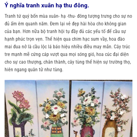
Ý nghĩa tranh xuân hạ thu đông.
Tranh tứ quý bốn mùa xuân- hạ -thu- đông tượng trưng cho sự no
đủ ấm êm quanh năm. Đem lại vẻ đẹp hài hòa cho không gian
của bạn. Hơn nữa bộ tranh hội tụ đầy đủ các yếu tố để cầu sự
hạnh phúc trọn vẹn. Thể hiện qua chim hạc sum vầy, hoa đào
mai đua nở là cầu lộc lá báo hiệu nhiều điều may mắn. Cây trúc
tre mạnh mẽ cứng cáp vượt qua mọi sóng gió, hoa cúc đại diện
cho sự cao thượng, chân thành, cây tùng thể hiện sự trường thọ,
hiên ngang quân tử như tùng.