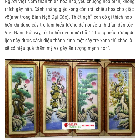
Người Việt Nam thân thiện hoà nhã, yêu chuộng hoà bình, không
thích gây hấn. Đánh thắng giặc xong còn trải chiếu hoa cho giặc
về(như trong Bình Ngô Đại Cáo). Thiết nghĩ, còn có gì thích hợp
hơn khi dùng cây tre làm biểu tượng để nói về tinh thần dân tộc
Việt Nam. Bởi vậy, tôi tự hỏi nếu như chữ “t” trong biểu tượng du
lịch này được cách điệu thành hình một cây tre xanh thì chắc là
sẽ có hiệu quả thẩm mỹ và gây ấn tượng mạnh hơn”.