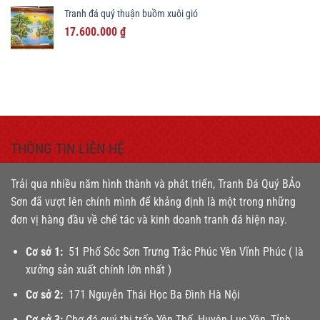
là:
tại
Tranh đá quý thuận buồm xuôi gió
3.200.000 ₫.
là:
Giá
Giá
17.600.000
₫
2.900.000 ₫.
gốc
hiện
là:
tại
20.500.000 ₫.
là:
17.600.000 ₫.
THÔNG TIN LIÊN HỆ
Trải qua nhiều năm hình thành và phát triển, Tranh Đá Quý BẢo
Sơn đã vượt lên chính mình để khảng định là một trong những
đơn vị hàng đầu về chế tác và kinh doanh tranh đá hiện nay.
Cơ sở 1:
51 Phố Sóc Sơn Trưng Trắc Phúc Yên Vĩnh Phúc ( là
xưởng sản xuất chính lớn nhất )
Cơ sở 2:
171 Nguyễn Thái Học Ba Đình Hà Nội
Cơ sở 3:
Chợ đá quý thị trấn Yên Thế, Huyện Lục Yên, Tỉnh