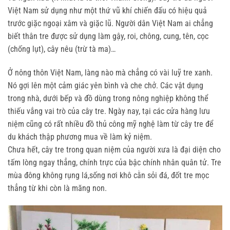
Việt Nam sử dụng như một thứ vũ khí chiến đấu có hiệu quả
trước giặc ngoại xâm và giặc lũ. Người dân Việt Nam ai chẳng
biết thân tre được sử dụng làm gậy, roi, chông, cung, tên, cọc
(chống lụt), cây nêu (trừ tà ma)…
Ở nông thôn Việt Nam, làng nào mà chẳng có vài luỹ tre xanh.
Nó gợi lên một cảm giác yên bình và che chở. Các vật dụng
trong nhà, dưới bếp và đồ dùng trong nông nghiệp không thể
thiếu vắng vai trò của cây tre. Ngày nay, tại các cửa hàng lưu
niệm cũng có rất nhiều đồ thủ công mỹ nghệ làm từ cây tre để
du khách thập phương mua về làm kỷ niệm.
Chưa hết, cây tre trong quan niệm của người xưa là đại diện cho
tấm lòng ngay thẳng, chính trực của bậc chính nhân quân tử. Tre
mùa đông không rụng lá,sống nơi khô cằn sỏi đá, đốt tre mọc
thẳng từ khi còn là măng non.