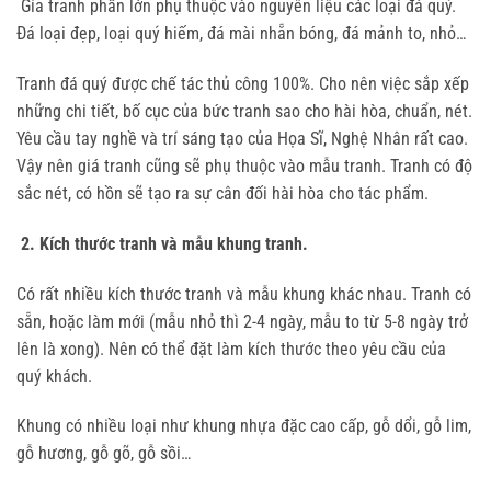
Gía tranh phần lớn phụ thuộc vào nguyên liệu các loại đá quý.
Đá loại đẹp, loại quý hiếm, đá mài nhẵn bóng, đá mảnh to, nhỏ…
Tranh đá quý được chế tác thủ công 100%. Cho nên việc sắp xếp
những chi tiết, bố cục của bức tranh sao cho hài hòa, chuẩn, nét.
Yêu cầu tay nghề và trí sáng tạo của Họa Sĩ, Nghệ Nhân rất cao.
Vậy nên giá tranh cũng sẽ phụ thuộc vào mẫu tranh. Tranh có độ
sắc nét, có hồn sẽ tạo ra sự cân đối hài hòa cho tác phẩm.
2. Kích thước tranh và mẫu khung tranh.
Có rất nhiều kích thước tranh và mẫu khung khác nhau. Tranh có
sẵn, hoặc làm mới (mẫu nhỏ thì 2-4 ngày, mẫu to từ 5-8 ngày trở
lên là xong). Nên có thể đặt làm kích thước theo yêu cầu của
quý khách.
Khung có nhiều loại như khung nhựa đặc cao cấp, gỗ dổi, gỗ lim,
gỗ hương, gỗ gõ, gỗ sồi…