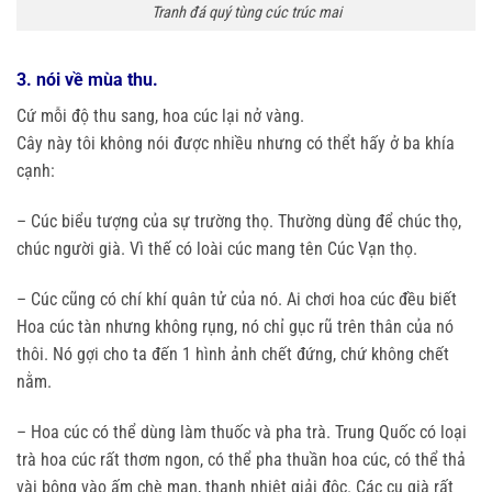
Tranh đá quý tùng cúc trúc mai
3. nói về mùa thu.
Cứ mỗi độ thu sang, hoa cúc lại nở vàng.
Cây này tôi không nói được nhiều nhưng có thểt hấy ở ba khía
cạnh:
– Cúc biểu tượng của sự trường thọ. Thường dùng để chúc thọ,
chúc người già. Vì thế có loài cúc mang tên Cúc Vạn thọ.
– Cúc cũng có chí khí quân tử của nó. Ai chơi hoa cúc đều biết
Hoa cúc tàn nhưng không rụng, nó chỉ gục rũ trên thân của nó
thôi. Nó gợi cho ta đến 1 hình ảnh chết đứng, chứ không chết
nằm.
– Hoa cúc có thể dùng làm thuốc và pha trà. Trung Quốc có loại
trà hoa cúc rất thơm ngon, có thể pha thuần hoa cúc, có thể thả
vài bông vào ấm chè mạn, thanh nhiệt giải độc. Các cụ già rất