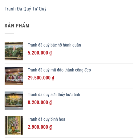
Tranh Đá Quý Tứ Quý
SẢN PHẨM
Tranh đá quý bác hồ hành quân
Giá
Giá
5.200.000
₫
gốc
hiện
là:
tại
Tranh đá quý mã đáo thành công đẹp
6.500.000 ₫.
là:
Giá
Giá
29.500.000
₫
5.200.000 ₫.
gốc
hiện
là:
tại
Tranh đá quý sơn thủy hữu tình
33.000.000 ₫.
là:
Giá
Giá
8.200.000
₫
29.500.000 ₫.
gốc
hiện
là:
tại
Tranh đá quý bình hoa
11.000.000 ₫.
là:
Giá
Giá
2.900.000
₫
8.200.000 ₫.
gốc
hiện