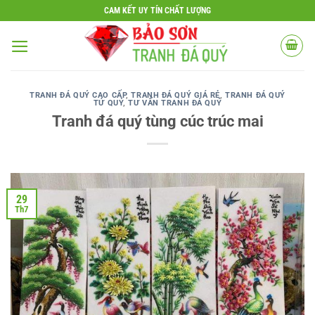
Bỏ
CAM KẾT UY TÍN CHẤT LƯỢNG
qua
nội
dung
TRANH ĐÁ QUÝ CAO CẤP
,
TRANH ĐÁ QUÝ GIÁ RẺ
,
TRANH ĐÁ QUÝ
TỨ QUÝ
,
TƯ VẤN TRANH ĐÁ QUÝ
Tranh đá quý tùng cúc trúc mai
29
Th7