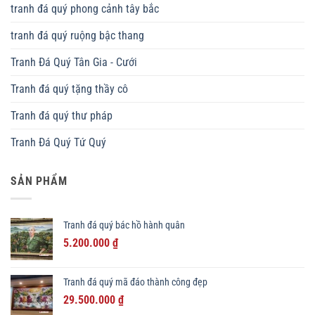
tranh đá quý phong cảnh tây bắc
tranh đá quý ruộng bậc thang
Tranh Đá Quý Tân Gia - Cưới
Tranh đá quý tặng thầy cô
Tranh đá quý thư pháp
Tranh Đá Quý Tứ Quý
SẢN PHẨM
Tranh đá quý bác hồ hành quân
Giá
Giá
5.200.000
₫
gốc
hiện
là:
tại
Tranh đá quý mã đáo thành công đẹp
6.500.000 ₫.
là:
Giá
Giá
29.500.000
₫
5.200.000 ₫.
gốc
hiện