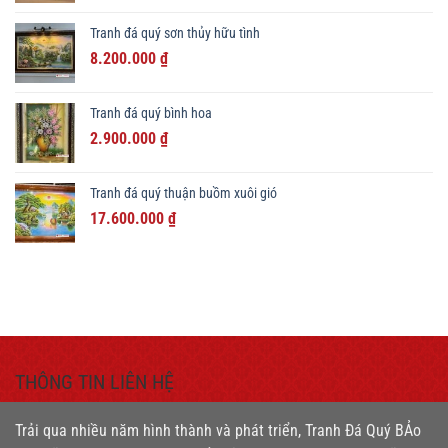
là:
tại
Tranh đá quý sơn thủy hữu tình
33.000.000 ₫.
là:
Giá
Giá
8.200.000
₫
29.500.000 ₫.
gốc
hiện
là:
tại
Tranh đá quý bình hoa
11.000.000 ₫.
là:
Giá
Giá
2.900.000
₫
8.200.000 ₫.
gốc
hiện
là:
tại
Tranh đá quý thuận buồm xuôi gió
3.200.000 ₫.
là:
Giá
Giá
17.600.000
₫
2.900.000 ₫.
gốc
hiện
là:
tại
20.500.000 ₫.
là:
17.600.000 ₫.
THÔNG TIN LIÊN HỆ
Trải qua nhiều năm hình thành và phát triển, Tranh Đá Quý BẢo