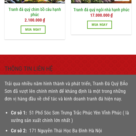
Tranh đá quý chim bồ câu hạnh
Tranh đá quý ngôi nhà hạnh phúc
phúc
17.000.000
₫
Giá
Giá
2.100.000
₫
gốc
hiện
MUA NGAY
là:
tại
MUA NGAY
2.300.000 ₫.
là:
2.100.000 ₫.
THÔNG TIN LIÊN HỆ
Trải qua nhiều năm hình thành và phát triển, Tranh Đá Quý BẢo
Sơn đã vượt lên chính mình để khảng định là một trong những
đơn vị hàng đầu về chế tác và kinh doanh tranh đá hiện nay.
Cơ sở 1:
51 Phố Sóc Sơn Trưng Trắc Phúc Yên Vĩnh Phúc ( là
xưởng sản xuất chính lớn nhất )
Cơ sở 2:
171 Nguyễn Thái Học Ba Đình Hà Nội