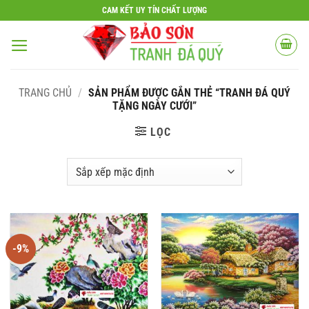
Bỏ
CAM KẾT UY TÍN CHẤT LƯỢNG
qua
nội
dung
TRANG CHỦ
/
SẢN PHẨM ĐƯỢC GẮN THẺ “TRANH ĐÁ QUÝ
TẶNG NGÀY CƯỚI”
LỌC
-9%