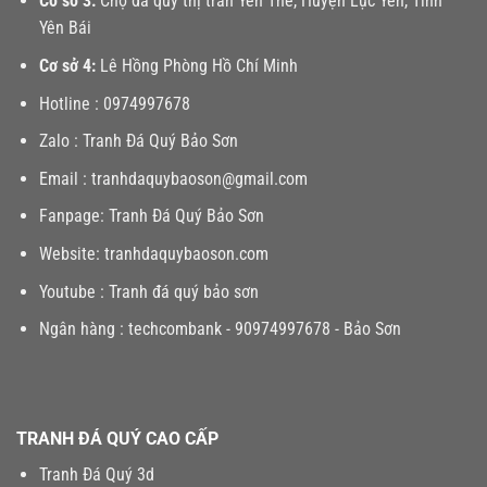
Cơ sở 3:
Chợ đá quý thị trấn Yên Thế, Huyện Lục Yên, Tỉnh
Yên Bái
Cơ sở 4:
Lê Hồng Phòng Hồ Chí Minh
Hotline :
0974997678
Zalo :
Tranh Đá Quý Bảo Sơn
Email :
tranhdaquybaoson@gmail.com
Fanpage:
Tranh Đá Quý Bảo Sơn
Website:
tranhdaquybaoson.com
Youtube :
Tranh đá quý bảo sơn
Ngân hàng : techcombank - 90974997678 - Bảo Sơn
TRANH ĐÁ QUÝ CAO CẤP
Tranh Đá Quý 3d