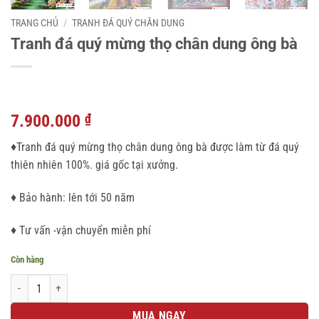
TRANG CHỦ
/
TRANH ĐÁ QUÝ CHÂN DUNG
Tranh đá quý mừng thọ chân dung ông bà
Giá
Giá
7.900.000
₫
gốc
hiện
♦Tranh đá quý mừng thọ chân dung ông bà được làm từ đá quý
là:
tại
thiên nhiên 100%. giá gốc tại xưởng.
9.800.000 ₫.
là:
7.900.000 ₫.
♦ Bảo hành: lên tới 50 năm
♦ Tư vấn -vận chuyển miễn phí
Còn hàng
Tranh đá quý mừng thọ chân dung ông bà số lượng
MUA NGAY