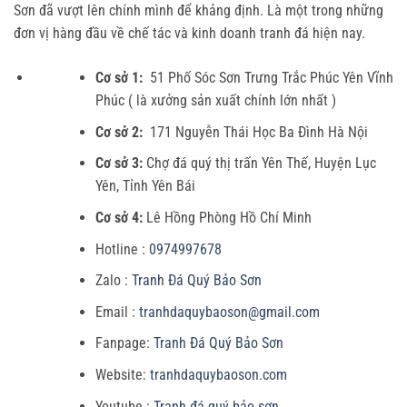
Sơn đã vượt lên chính mình để khảng định. Là một trong những
đơn vị hàng đầu về chế tác và kinh doanh tranh đá hiện nay.
Cơ sở 1:
51 Phố Sóc Sơn Trưng Trắc Phúc Yên Vĩnh
Phúc ( là xưởng sản xuất chính lớn nhất )
Cơ sở 2:
171 Nguyễn Thái Học Ba Đình Hà Nội
Cơ sở 3:
Chợ đá quý thị trấn Yên Thế, Huyện Lục
Yên, Tỉnh Yên Bái
Cơ sở 4:
Lê Hồng Phòng Hồ Chí Minh
Hotline :
0974997678
Zalo :
Tranh Đá Quý Bảo Sơn
Email :
tranhdaquybaoson@gmail.com
Fanpage:
Tranh Đá Quý Bảo Sơn
Website:
tranhdaquybaoson.com
Youtube :
Tranh đá quý bảo sơn