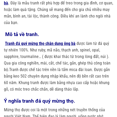
bà
.
Đây là mẫu tranh rất phù hợp để treo trong gia đình, cơ quan,
hoặc làm quà tặng. Chúng sẽ mang đến cho gia chủ nhiều may
mắn, bình an, tài lộc, thành công. Điều khí an lành cho ngôi nhà
của bạn.
Mô tả về tranh.
Tranh đá quý mừng thọ chân dung ông bà
được làm từ đá quý
tự nhiên 100%. Như ruby, mã não, thạch anh, spinel, opal,
sapphire, tourmaline… ( được khai thác từ trong lòng đất, núi ).
Qua gia công nghiền, mài, cắt, chế tác, gắn, ghép thủ công toàn
bộ.Tranh được chế tác trên nền là tấm mica đài loan. Được gắn
bằng keo 502 chuyên dụng nhập khẩu, nên độ bền rất cao trên
60 năm. Khung tranh được làm bằng nhựa cao cấp hoặc khung
gỗ, có móc treo chắc chắn, dễ dàng tháo lắp.
Ý nghĩa tranh đá quý mừng thọ.
Mừng thọ được coi là một trong những nét truyền thống của
người Việt Nam. Thể hiện đạo lý làm người, uống nước nhớ