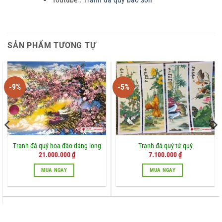
SẢN PHẨM TƯƠNG TỰ
-9%
-5%
Tranh đá quý hoa đào dáng long
Tranh đá quý tứ quý
Giá
Giá
Giá
Giá
21.000.000
₫
7.100.000
₫
gốc
hiện
gốc
hiện
là:
tại
là:
tại
MUA NGAY
MUA NGAY
23.000.000 ₫.
là:
7.500.000 ₫.
là:
21.000.000 ₫.
7.100.000 ₫.