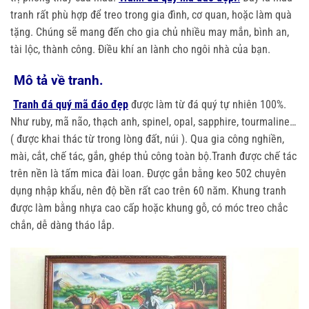
tranh rất phù hợp để treo trong gia đình, cơ quan, hoặc làm quà
tặng. Chúng sẽ mang đến cho gia chủ nhiều may mắn, bình an,
tài lộc, thành công. Điều khí an lành cho ngôi nhà của bạn.
Mô tả về tranh.
Tranh đá quý mã đáo đẹp
được làm từ đá quý tự nhiên 100%.
Như ruby, mã não, thạch anh, spinel, opal, sapphire, tourmaline…
( được khai thác từ trong lòng đất, núi ). Qua gia công nghiền,
mài, cắt, chế tác, gắn, ghép thủ công toàn bộ.Tranh được chế tác
trên nền là tấm mica đài loan. Được gắn bằng keo 502 chuyên
dụng nhập khẩu, nên độ bền rất cao trên 60 năm. Khung tranh
được làm bằng nhựa cao cấp hoặc khung gỗ, có móc treo chắc
chắn, dễ dàng tháo lắp.