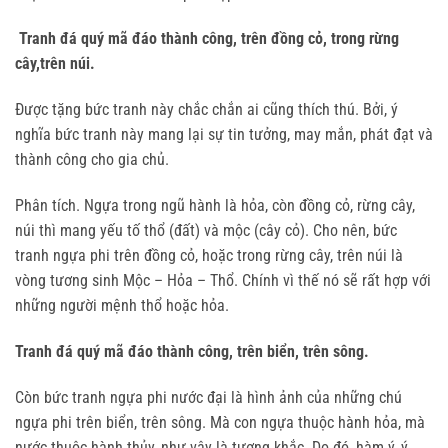
Tranh đá quý mã đáo thành công, trên đồng cỏ, trong rừng
cây,trên núi.
Được tặng bức tranh này chắc chắn ai cũng thích thú. Bởi, ý
nghĩa bức tranh này mang lại sự tin tưởng, may mắn, phát đạt và
thành công cho gia chủ.
Phân tích. Ngựa trong ngũ hành là hỏa, còn đồng cỏ, rừng cây,
núi thì mang yếu tố thổ (đất) và mộc (cây cỏ). Cho nên, bức
tranh ngựa phi trên đồng cỏ, hoặc trong rừng cây, trên núi là
vòng tương sinh Mộc – Hỏa – Thổ. Chính vì thế nó sẽ rất hợp với
những người mệnh thổ hoặc hỏa.
Tranh đá quý mã đáo thành công, trên biển, trên sông.
Còn bức tranh ngựa phi nước đại là hình ảnh của những chú
ngựa phi trên biển, trên sông. Mà con ngựa thuộc hành hỏa, mà
nước thuộc hành thủy, như vậy là tương khắc. Do đó, hàm ý, ý