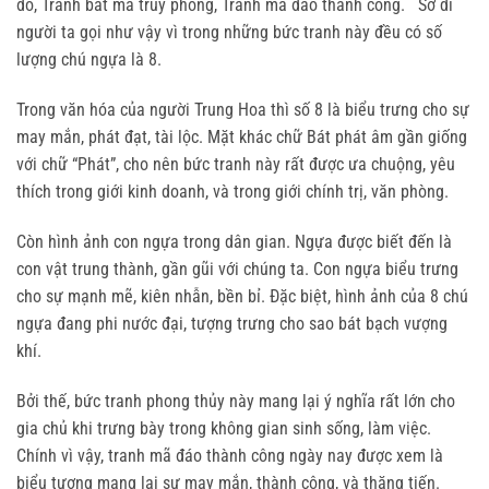
đồ, Tranh bát mã truy phong, Tranh mã đáo thành công. Sỡ dĩ
người ta gọi như vậy vì trong những bức tranh này đều có số
lượng chú ngựa là 8.
Trong văn hóa của người Trung Hoa thì số 8 là biểu trưng cho sự
may mắn, phát đạt, tài lộc. Mặt khác chữ Bát phát âm gần giống
với chữ “Phát”, cho nên bức tranh này rất được ưa chuộng, yêu
thích trong giới kinh doanh, và trong giới chính trị, văn phòng.
Còn hình ảnh con ngựa trong dân gian. Ngựa được biết đến là
con vật trung thành, gần gũi với chúng ta. Con ngựa biểu trưng
cho sự mạnh mẽ, kiên nhẫn, bền bỉ. Đặc biệt, hình ảnh của 8 chú
ngựa đang phi nước đại, tượng trưng cho sao bát bạch vượng
khí.
Bởi thế, bức tranh phong thủy này mang lại ý nghĩa rất lớn cho
gia chủ khi trưng bày trong không gian sinh sống, làm việc.
Chính vì vậy, tranh mã đáo thành công ngày nay được xem là
biểu tượng mang lại sự may mắn, thành công, và thăng tiến.