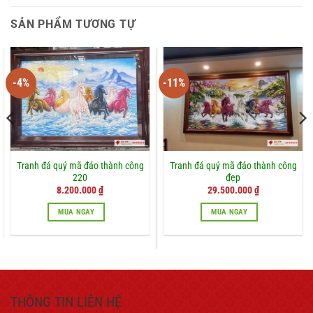
SẢN PHẨM TƯƠNG TỰ
-4%
-11%
Tranh đá quý mã đáo thành công
Tranh đá quý mã đáo thành công
220
đẹp
Giá
Giá
Giá
Giá
8.200.000
₫
29.500.000
₫
gốc
hiện
gốc
hiện
là:
tại
là:
tại
MUA NGAY
MUA NGAY
₫.
8.500.000 ₫.
là:
33.000.000 ₫.
là:
8.200.000 ₫.
29.500.000 ₫.
THÔNG TIN LIÊN HỆ