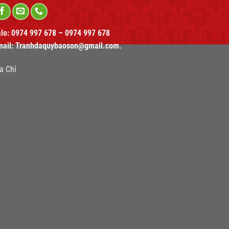
alo:
0974 997 678 – 0974 997 678
mail:
Tranhdaquybaoson@gmail.com.
a Chỉ