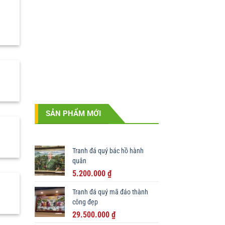
SẢN PHẨM MỚI
Tranh đá quý bác hồ hành
quân
Giá
Giá
5.200.000
₫
gốc
hiện
Tranh đá quý mã đáo thành
là:
tại
công đẹp
6.500.000 ₫.
là:
Giá
Giá
29.500.000
₫
5.200.000 ₫.
gốc
hiện