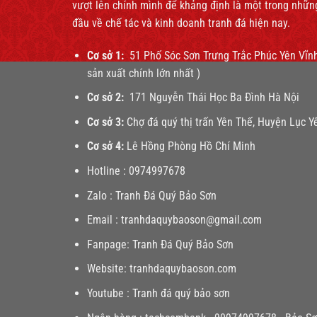
vượt lên chính mình để khảng định là một trong nhữn
đầu về chế tác và kinh doanh tranh đá hiện nay.
Cơ sở 1:
51 Phố Sóc Sơn Trưng Trắc Phúc Yên Vĩnh
sản xuất chính lớn nhất )
Cơ sở 2:
171 Nguyễn Thái Học Ba Đình Hà Nội
Cơ sở 3:
Chợ đá quý thị trấn Yên Thế, Huyện Lục Yê
Cơ sở 4:
Lê Hồng Phòng Hồ Chí Minh
Hotline :
0974997678
Zalo :
Tranh Đá Quý Bảo Sơn
Email :
tranhdaquybaoson@gmail.com
Fanpage:
Tranh Đá Quý Bảo Sơn
Website:
tranhdaquybaoson.com
Youtube :
Tranh đá quý bảo sơn