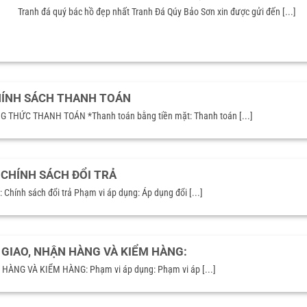
Tranh đá quý bác hồ đẹp nhất Tranh Đá Qúy Bảo Sơn xin được gửi đến [...]
ÍNH SÁCH THANH TOÁN
HỨC THANH TOÁN *Thanh toán bằng tiền mặt: Thanh toán [...]
CHÍNH SÁCH ĐỔI TRẢ
hính sách đổi trả Phạm vi áp dụng: Áp dụng đổi [...]
 GIAO, NHẬN HÀNG VÀ KIỂM HÀNG:
ÀNG VÀ KIỂM HÀNG: Phạm vi áp dụng: Phạm vi áp [...]