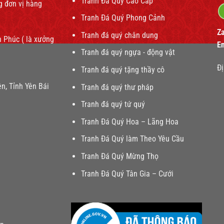
Tranh Đá Quý Cao Cấp
g đơn vị hàng
Tranh Đá Quý Phong Cảnh
Z
Tranh đá quý chân dung
 Phúc ( là xưởng
E
Tranh đá quý ngựa - động vật
Đị
Tranh đá quý tặng thầy cô
n, Tỉnh Yên Bái
Tranh đá quý thư pháp
Tranh đá quý tứ quý
Tranh Đá Quý Hoa – Lãng Hoa
Tranh Đá Quý làm Theo Yêu Cầu
Tranh Đá Quý Mừng Thọ
Tranh Đá Quý Tân Gia – Cưới