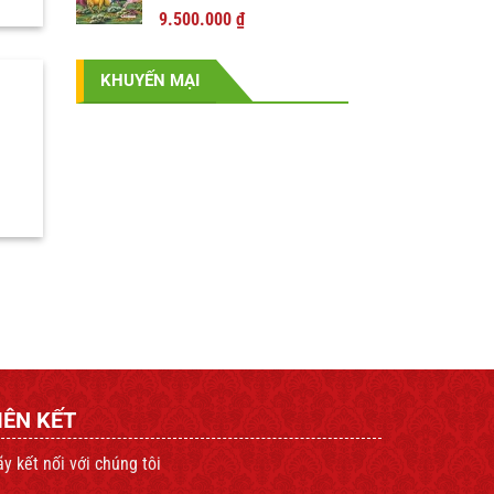
17.600.000 ₫.
Giá
Giá
9.500.000
₫
gốc
hiện
là:
tại
KHUYẾN MẠI
11.000.000 ₫.
là:
9.500.000 ₫.
IÊN KẾT
y kết nối với chúng tôi