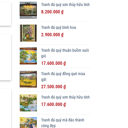
Tranh đá quý sơn thủy hữu tình
là:
tại
Giá
Giá
33.000.000 ₫.
8.200.000
₫
là:
gốc
hiện
29.500.000 ₫.
là:
tại
Tranh đá quý bình hoa
11.000.000 ₫.
là:
Giá
Giá
2.900.000
₫
8.200.000 ₫.
gốc
hiện
là:
tại
Tranh đá quý thuận buồm xuôi
3.200.000 ₫.
là:
gió
2.900.000 ₫.
Giá
Giá
17.600.000
₫
gốc
hiện
Tranh đá quý đồng quê mùa
là:
tại
gặt
20.500.000 ₫.
là:
Giá
Giá
27.500.000
₫
17.600.000 ₫.
gốc
hiện
Tranh đá quý sơn thủy hữu tình
là:
tại
Giá
Giá
30.600.000 ₫.
17.600.000
₫
là:
gốc
hiện
27.500.000 ₫.
là:
tại
Tranh đá quý mã đáo thành
19.500.000 ₫.
là:
công đẹp