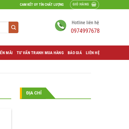
GIỎ HÀNG
CAM KẾT UY TÍN CHẤT LƯỢNG
Hotline liên hệ
0974997678
ẾN MÃI
TƯ VẤN TRANH MUA HÀNG
BÁO GIÁ
LIÊN HỆ
ĐỊA CHỈ